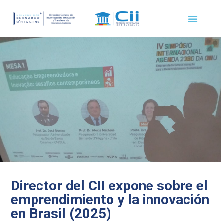
SEGUIMIENTO DE FONDECYT REGULAR
Director del CII expone sobre el
emprendimiento y la innovación
en Brasil (2025)