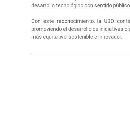
desarrollo tecnológico con sentido público 
Con este reconocimiento, la UBO contin
promoviendo el desarrollo de iniciativas c
más equitativo, sostenible e innovador.
← ANTERIOR
Compartir esta
noticia:
Más I