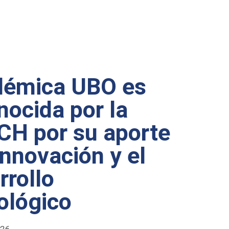
démica UBO es
nocida por la
H por su aporte
 innovación y el
rrollo
ológico