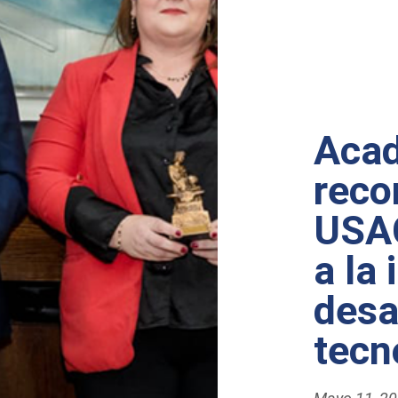
Aca
reco
USAC
a la
desa
tecn