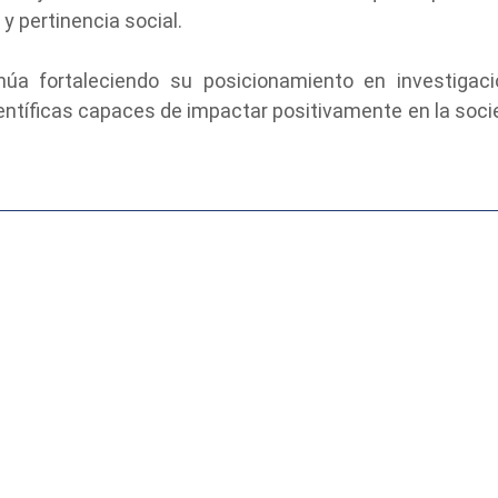
y pertinencia social.
úa fortaleciendo su posicionamiento en investigació
ientíficas capaces de impactar positivamente en la soci
nformación
Admisión