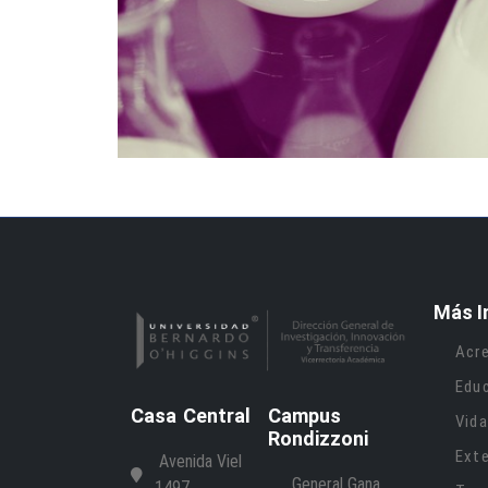
Más I
Acre
Edu
Casa Central
Campus
Vida
Rondizzoni
Ext
Avenida Viel
General Gana
1497