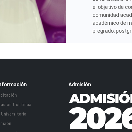
el objetivo de c
comunidad acad
académico de ma
pregrado, postgr
nformación
Admisión
ditación
cación Continua
 Universitaria
ensión