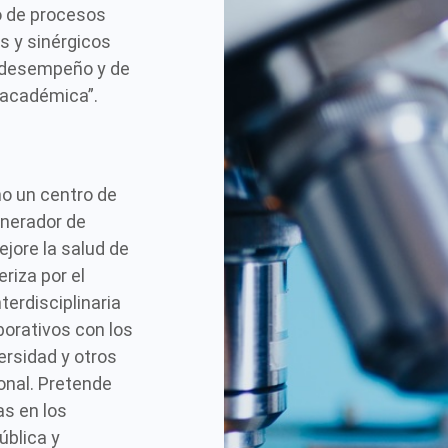
o de procesos
os y sinérgicos
u desempeño y de
 académica”.
mo un centro de
enerador de
jore la salud de
eriza por el
terdisciplinaria
orativos con los
ersidad y otros
onal. Pretende
as en los
ública y