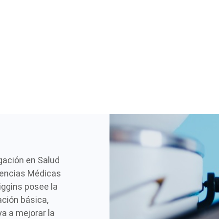
igación en Salud
iencias Médicas
iggins posee la
ación básica,
ya a mejorar la