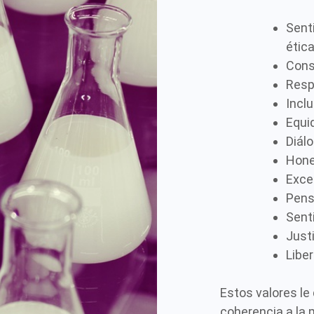
Sent
ética
Cons
Resp
Incl
Equi
Diál
Hone
Exce
Pens
Sent
Just
Libe
Estos valores le
coherencia a la m