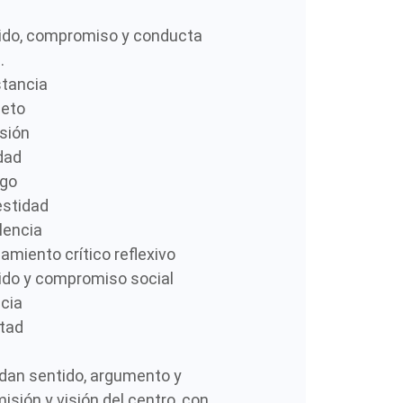
ido, compromiso y conducta
.
tancia
eto
usión
dad
ogo
stidad
lencia
amiento crítico reflexivo
ido y compromiso social
icia
rtad
 dan sentido, argumento y
isión y visión del centro, con