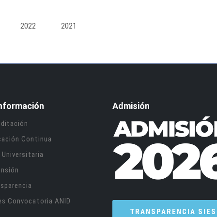
2022
2021
nformación
Admisión
ditación
cación Continua
 Universitaria
ensión
sparencia
es Convocatoria ANID
TRANSPARENCIA SIES