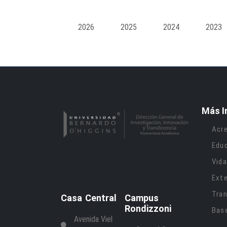
2026
2025
2024
2023
Más I
Acre
Edu
Vida
Ext
Tran
Casa Central
Campus
Rondizzoni
Bas
Avenida Viel