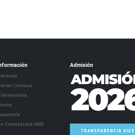
nformación
Admisión
ditación
cación Continua
 Universitaria
ensión
sparencia
es Convocatoria ANID
TRANSPARENCIA SIES