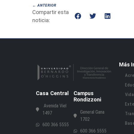
← ANTERIOR
Compartir esta
noticia:
Más I
Acre
Edu
Casa Central
Campus
Vida
Rondizzoni
Ext
Avenida Viel
General Gana
1497
Tran
1702
Bas
600 366 5555
600 366 5555