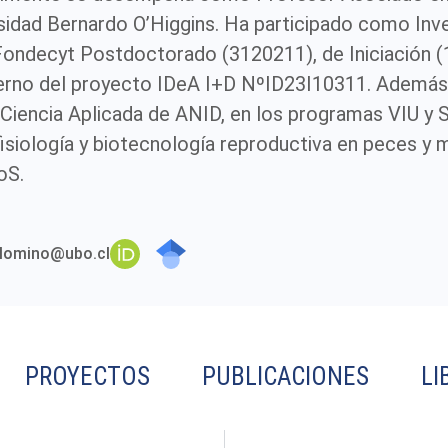
rsidad Bernardo O’Higgins. Ha participado como In
ondecyt Postdoctorado (3120211), de Iniciación (
terno del proyecto IDeA I+D NºID23I10311. Además
Ciencia Aplicada de ANID, en los programas VIU y St
fisiología y biotecnología reproductiva en peces y
oS.
PROYECTOS
PUBLICACIONES
LI