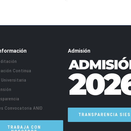
nformación
Admisión
ditación
cación Continua
 Universitaria
ensión
sparencia
es Convocatoria ANID
TRANSPARENCIA SIES
TRABAJA CON