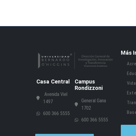
Más I
Acre
Edu
Casa Central
Campus
Vida
Rondizzoni
Ext
Avenida Viel
General Gana
1497
Tran
1702
Bas
600 366 5555
600 366 5555